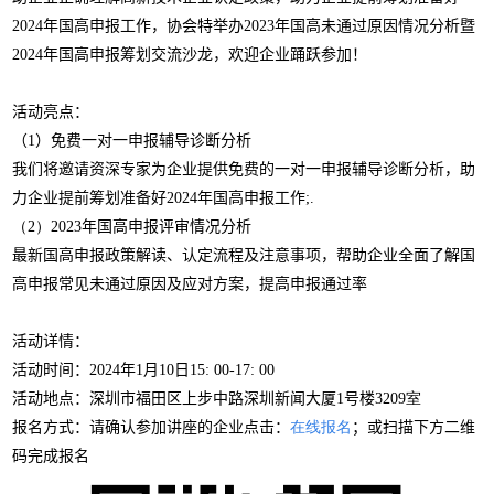
2024
年国高申报工作，协会特举办2023年国高未通过原因情况分析暨
2024年国高申报筹划交流沙龙，欢迎企业踊跃参加！
活动亮点：
（1）免费一对一申报辅导诊断分析
我们将邀请资深专家为企业提供免费的一对一申报辅导诊断分析，助
力企业提前筹划准备好
2024
年国高申报工作
;.
（2）2023
年国高申报评审情况分析
最新国高申报政策解读、认定流程及注意事项，帮助企业全面了解国
高申报常见未通过原因及应对方案，提高申报通过率
活动详情：
活动时间：
2024
年
1
月
10
日
15: 00-17: 00
活动地点：深圳市福田区上步中路深圳新闻大厦
1
号楼
3209
室
报名方式：请确认参加讲座的企业点击：
在线报名
；或扫描下方二维
码完成报名