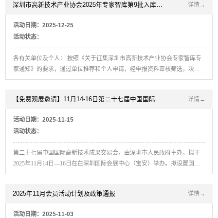
深圳市高新技术产业协会2025年专家智库第9批入库专家名单的公示
详情→
活动日期：2025-12-25
活动状态：
各有关单位及个人： 按照《关于征集深圳市高新技术产业协会专家智库专
家通知》的要求，通过单位推荐和个人申请，经申报资料审核筛选，决定
聘任赵国强等13名同志为深圳市高新技术产业协会专家智库专家（名单见
附件），现予以公示，公示期为本公示发布之日起7个工作日。
【免费观展邀请】11月14-16日第二十七届中国国际高新技术成果交易会
详情→
活动日期：2025-11-15
活动状态：
第二十七届中国国际高新技术成果交易会，由深圳市人民政府主办，拟于
2025年11月14日—16日在在深圳国际会展中心（宝安）举办。拟设置国之
重器重大科技装备、科技巨头产业链、未来前沿科技、人工智能与机器
人、半导体与集成电路、低空经济与空天、省市科技成果、国际科技成
2025年11月会员活动计划及政策通报
详情→
果、金融与资本投融资服务等专业展区，目标展览面积40万平方米，拟邀
请国内外知名科技企业参展参会，全方位展示世界高新技术发展趋势，发
活动日期：2025-11-03
布高新技术最新成果，在全球范围内进行高新技术成果交易、投资与洽